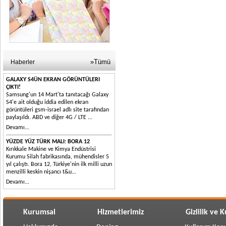
»Tümü
Haberler
GALAXY S4ÜN EKRAN GÖRÜNTÜLERI
ÇIKTI!
Samsung'un 14 Mart'ta tanıtacağı Galaxy
S4'e ait olduğu iddia edilen ekran
görüntüleri gsm-israel adlı site tarafından
paylaşıldı. ABD ve diğer 4G / LTE ...
Devamı...
YÜZDE YÜZ TÜRK MALI: BORA 12
Kırıkkale Makine ve Kimya Endüstrisi
Kurumu Silah fabrikasında, mühendisler 5
yıl çalıştı. Bora 12, Türkiye'nin ilk milli uzun
menzilli keskin nişancı t&u...
Devamı...
Kurumsal
Hizmetlerimiz
Gizlilik ve 