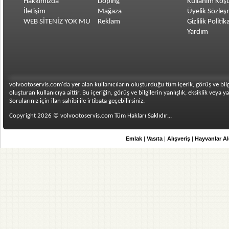
Hakkımızda
Doping
Kullanım Koşu
İletişim
Mağaza
Üyelik Sözleş
WEB SİTENİZ YOK MU
Reklam
Gizlilik Politik
Yardım
volvootoservis.com'da yer alan kullanıcıların oluşturduğu tüm içerik, görüş ve bilgi
oluşturan kullanıcıya aittir. Bu içeriğin, görüş ve bilgilerin yanlışlık, eksiklik vey
Sorularınız için ilan sahibi ile irtibata geçebilirsiniz.
Copyright 2026 © volvootoservis.com Tüm Hakları Saklıdır...
Emlak
|
Vasıta
|
Alışveriş
|
Hayvanlar A