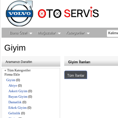
Bana Özel
Mağazalar
Kategoriler
Giyim
Aramanızı Daraltın
Giyim İlanları
« Tüm Kategoriler
Firma Ekle
Tüm İlanlar
Giyim
(0)
Abiye
(0)
Askeri Giyim
(0)
Bayan Giyim
(0)
Damatlık
(0)
Erkek Giyim
(0)
Gelinlik
(0)