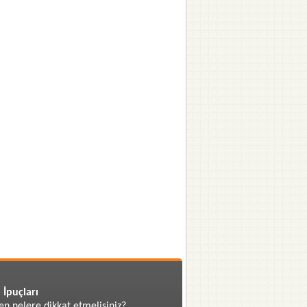
 İpuçları
en nelere dikkat etmelisiniz?