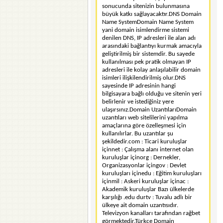
sonucunda sitenizin bulunmasına
büyük katkı sağlayacaktır.DNS Domain
Name SystemDomain Name System
yani domain isimlendirme sistemi
denilen DNS, IP adresleri ile alan adı
arasındaki bağlantıyı kurmak amacıyla
geliştirilmiş bir sistemdir. Bu sayede
kullanılması pek pratik olmayan IP
adresleri ile kolay anlaşılabilir domain
isimleri ilişkilendirilmiş olur.DNS
sayesinde IP adresinin hangi
bilgisayara bağlı olduğu ve sitenin yeri
belirlenir ve istediğiniz yere
ulaşırsınız.Domain UzantılarıDomain
uzantıları web sitelilerini yapılma
amaçlarına göre özelleşmesi için
kullanılırlar. Bu uzantılar şu
şekildedir.com : Ticari kuruluşlar
içinnet : Çalışma alanı internet olan
kuruluşlar içinorg : Dernekler,
Organizasyonlar içingov : Devlet
kuruluşları içinedu : Eğitim kuruluşları
içinmil : Askeri kuruluşlar içinac :
Akademik kuruluşlar Bazı ülkelerde
karşılığı .edu durtv : Tuvalu adlı bir
ülkeye ait domain uzantısıdır.
Televizyon kanalları tarafından rağbet
görmektedir.Türkçe Domain