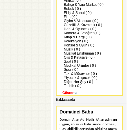
Antika ( 0 )
Bahçe & Yapı Market ( 0 )
Bebek ( 0 )
El İşi & Sanat ( 0 )
Film ( 0 )
Giyim & Aksesuar ( 0 )
Güzellik & Kozmetik ( 0 )
Hobi & Oyuncak ( 0 )
Kamera & Fotoğraf ( 0 )
Kitap & Dergi ( 0 )
Koleksiyon ( 0 )
Konsol & Oyun ( 0 )
Müzik ( 0 )
Müzikal Enstrüman ( 0 )
Ofis & Kırtasiye ( 0 )
Saat ( 0 )
Medikal Ürünler ( 0 )
Spor ( 0 )
Takı & Mücevher ( 0 )
Yiyecek & İçecek ( 0 )
Diğer Her Şey ( 0 )
Tesbih ( 0 )
Göster
Hakkımızda
Domainci Baba
Domain Alan Adı Nedir ?Alan adınızın
uygun, kolay ve hatırlanabilir olması,
ulaşılabilirlik açısından oldukça önem