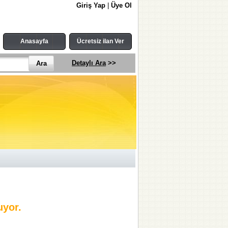
Giriş Yap
|
Üye Ol
Anasayfa
Ücretsiz ilan Ver
Detaylı Ara
>>
uyor.