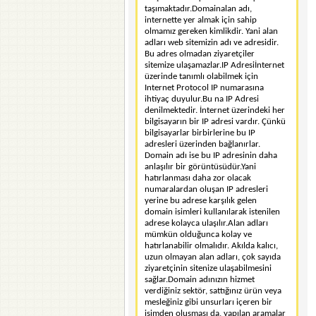
taşımaktadır.Domainalan adı,
internette yer almak için sahip
olmamız gereken kimlikdir. Yani alan
adları web sitemizin adı ve adresidir.
Bu adres olmadan ziyaretçiler
sitemize ulaşamazlar.IP Adresiİnternet
üzerinde tanımlı olabilmek için
Internet Protocol IP numarasına
ihtiyaç duyulur.Bu na IP Adresi
denilmektedir. İnternet üzerindeki her
bilgisayarın bir IP adresi vardır. Çünkü
bilgisayarlar birbirlerine bu IP
adresleri üzerinden bağlanırlar.
Domain adı ise bu IP adresinin daha
anlaşılır bir görüntüsüdür.Yani
hatırlanması daha zor olacak
numaralardan oluşan IP adresleri
yerine bu adrese karşılık gelen
domain isimleri kullanılarak istenilen
adrese kolayca ulaşılır.Alan adları
mümkün olduğunca kolay ve
hatırlanabilir olmalıdır. Akılda kalıcı,
uzun olmayan alan adları, çok sayıda
ziyaretçinin sitenize ulaşabilmesini
sağlar.Domain adınızın hizmet
verdiğiniz sektör, sattığınız ürün veya
mesleğiniz gibi unsurları içeren bir
isimden oluşması da, yapılan aramalar