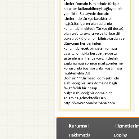
İsimleriDomain isimlerinde türkçe
karakter kullanabilmeyi sağlayan bir
yeniliktir. Bu sayede domain
isimlerinde türkçe karakterler
ı,ş,ğ,ü,ö,ç içeren alan adlarıda
kullanılabilmektedir.Türkçe dil desteği
olan web tarayıcısı ve ve türkçe dil
paketi yüklü olan bir bilgisayardan ve
dünyanın her yerinden
kullanılabilecek bir sistem olması
avantaj olmakla beraber, e-posta
sistemlerinin henüz yaygın destek
sağlamaması sonucu mail gönderme
konusunda bazı sorunlar yaşanması
muhtemeldir.Alt
Domain***.firmaadi.com şeklinde
alabileceğiniz, ana domaine bağlı
fakat farklı bir hesap
oulşturabileceğiniz domainler
anlamına gelmektedir.Örn:
http://www.domaincibaba.com
Kurumsal
Hizmetlerim
Hakkımızda
Doping