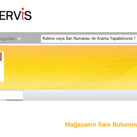
egoriler
Mağazanın İlanı Bulunm